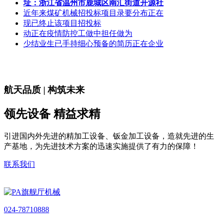
址：浙江省温州市鹿城区南汇街道开源社
近年来煤矿机械招投标项目录要分布正在
现已终止该项目招投标
动正在疫情防控工做中担任做为
少结业生已手持细心预备的简历正在企业
航天品质 | 构筑未来
领先设备 精益求精
引进国内外先进的精加工设备、钣金加工设备，造就先进的生
产基地，为先进技术方案的迅速实施提供了有力的保障！
联系我们
024-78710888